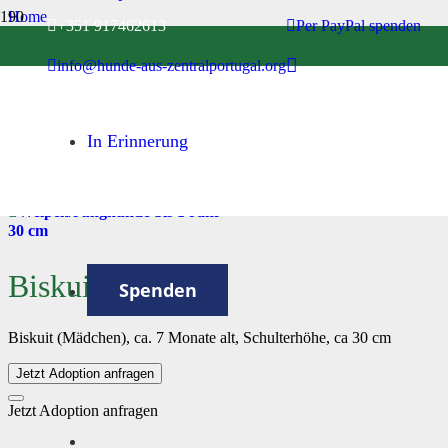
Home
+351 917462613
Per PayPal spenden
Welpen/Junghunde bis 1 Jahr
info@hunde-aus-zentralportugal.org
Biskuit
In Erinnerung
Hündin
Welpen/Junghunde bis 1 Jahr
30 cm
Biskuit
Spenden
Biskuit (Mädchen), ca. 7 Monate alt, Schulterhöhe, ca 30 cm
Jetzt Adoption anfragen
Jetzt Adoption anfragen