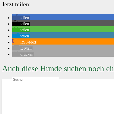
Jetzt teilen:
teilen
teilen
teilen
teilen
RSS-feed
E-Mail
drucken
Auch diese Hunde suchen noch ei