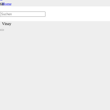
Home
Welpen/Junghunde bis 1 Jahr
Vinay