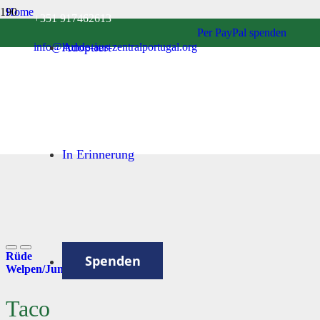
Home
+351 917462613
Welpen/Junghunde bis 1 Jahr
Per PayPal spenden
Taco
Adoptiert
info@hunde-aus-zentralportugal.org
In Erinnerung
Rüde
Spenden
Welpen/Junghunde bis 1 Jahr
Taco