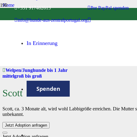
Home
+351 917462613
Per PayPal spenden
Welpen/Junghunde bis 1 Jahr
info@hunde-aus-zentralportugal.org
Scott
In Erinnerung
Rüde
Welpen/Junghunde bis 1 Jahr
mittelgroß bis groß
Spenden
Scott
Scott, ca. 3 Monate alt, wird wohl Labbigröße erreichen. Die Mutter s
unbekannt.
Jetzt Adoption anfragen
Jetzt Adoption anfragen