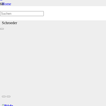
Home
Welpen/Junghunde bis 1 Jahr
Schroeder
Rüde