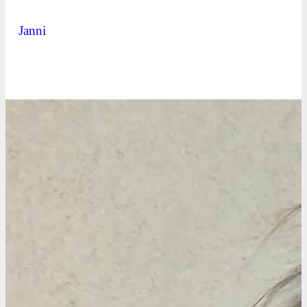
Janni