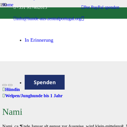
Home
+351 917462613
Per PayPal spenden
Welpen/Junghunde bis 1 Jahr
info@hunde-aus-zentralportugal.org
Nami
In Erinnerung
Spenden
Hündin
Welpen/Junghunde bis 1 Jahr
Nami
Nami, ca. Ende Januar alt genug zur Ausreise, wird klein-mittelgroß.