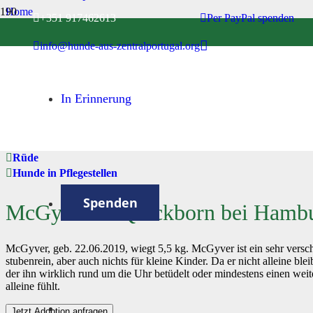
Home
+351 917462613
Per PayPal spenden
Hunde in Pflegestellen
info@hunde-aus-zentralportugal.org
McGyver in Quickborn bei Hamburg
In Erinnerung
Rüde
Hunde in Pflegestellen
Spenden
McGyver in Quickborn bei Hamb
McGyver, geb. 22.06.2019, wiegt 5,5 kg. McGyver ist ein sehr versch
stubenrein, aber auch nichts für kleine Kinder. Da er nicht alleine b
der ihn wirklich rund um die Uhr betüdelt oder mindestens einen weit
alleine fühlt.
Jetzt Adoption anfragen