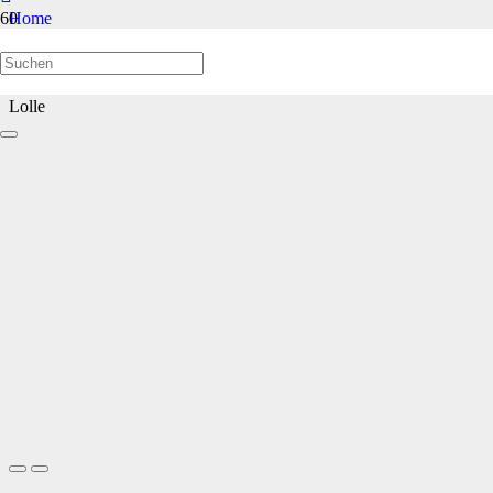
Home
Welpen/Junghunde bis 1 Jahr
Lolle