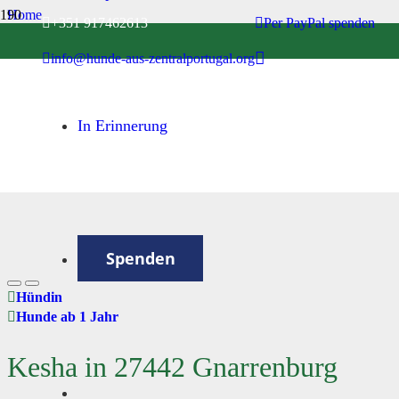
Home
+351 917462613
Per PayPal spenden
Hunde ab 1 Jahr
info@hunde-aus-zentralportugal.org
Kesha in 27442 Gnarrenburg
In Erinnerung
Spenden
Hündin
Hunde ab 1 Jahr
Kesha in 27442 Gnarrenburg