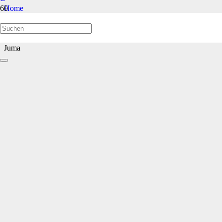
Home
Welpen/Junghunde bis 1 Jahr
Juma