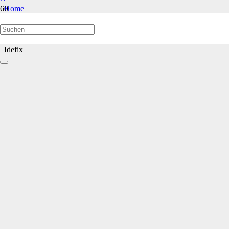
Home
Welpen/Junghunde bis 1 Jahr
Idefix