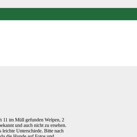
ich 11 im Müll gefunden Welpen, 2
nbekannt und auch nicht zu ersehen.
es leichte Unterschiede. Bitte nach
 da die Hunde auf Fotos und