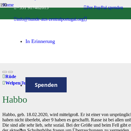
Home
+351 917462613
Per PayPal spenden
Welpen/Junghunde bis 1 Jahr
info@hunde-aus-zentralportugal.org
Habbo
In Erinnerung
Rüde
Welpen/Junghunde bis 1 Jahr
Spenden
Habbo
Habbo, geb. 18.02.2020, wird mittelgroß. Er ist einer von ursprüngl
haben nicht überlebt, aber 9 haben es geschafft. Rasse ist bei allen u
Die sind alle sehr lieb, sehr sozial. Bei der Größe und beim Fell gibt 
der aktuellen Schulterhöhe fragen um Überraschungen zu vermeiden,