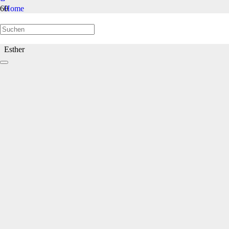
Home
Welpen/Junghunde bis 1 Jahr
Esther