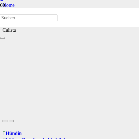
Home
Welpen/Junghunde bis 1 Jahr
Calista
Hündin