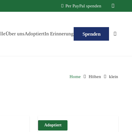
Per PayPal spenden
lle
Über uns
Adoptiert
In Erinnerung
Spenden
Home
Höhen
klein
Adoptiert