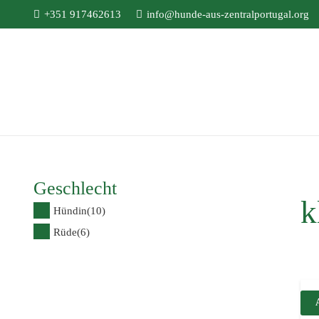
+351 917462613
info@hunde-aus-zentralportugal.org
Geschlecht
k
Hündin
(10)
Rüde
(6)